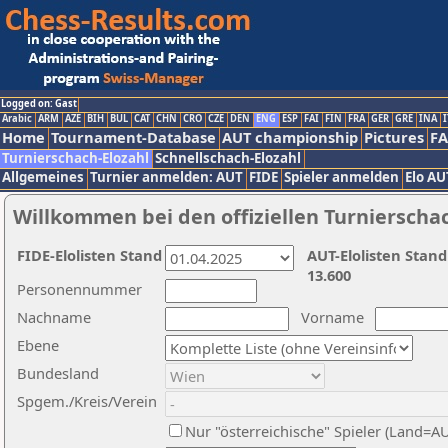
Logged on: Gast
Arabic
ARM
AZE
BIH
BUL
CAT
CHN
CRO
CZE
DEN
ENG
ESP
FAI
FIN
FRA
GER
GRE
INA
I
Home
Tournament-Database
AUT championship
Pictures
F
Turnierschach-Elozahl
Schnellschach-Elozahl
Allgemeines
Turnier anmelden: AUT
FIDE
Spieler anmelden
Elo AU
Willkommen bei den offiziellen Turnierscha
FIDE-Elolisten Stand
AUT-Elolisten Stand
13.600
Personennummer
Nachname
Vorname
Ebene
Bundesland
Spgem./Kreis/Verein
Nur "österreichische" Spieler (Land=A