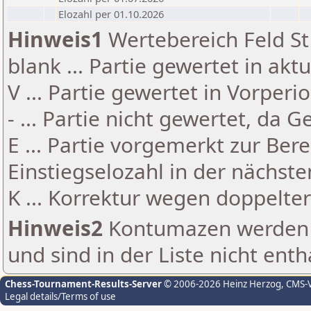
Elozahl per 01.10.2026
Hinweis1
Wertebereich Feld St 
blank ... Partie gewertet in akt
V ... Partie gewertet in Vorperi
- ... Partie nicht gewertet, da 
E ... Partie vorgemerkt zur Be
Einstiegselozahl in der nächst
K ... Korrektur wegen doppelt
Hinweis2
Kontumazen werden g
und sind in der Liste nicht enth
Chess-Tournament-Results-Server
© 2006-2026 Heinz Herzog
, CMS-
Legal details/Terms of use