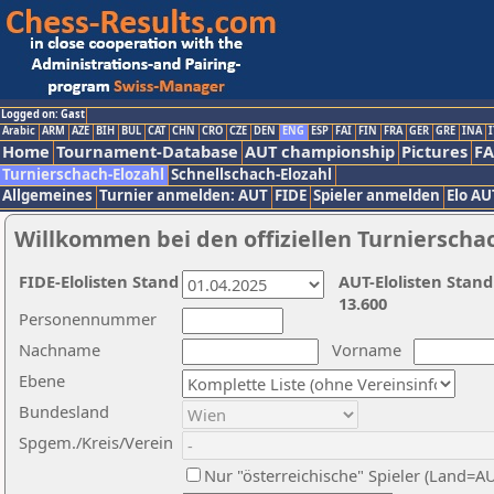
Logged on: Gast
Arabic
ARM
AZE
BIH
BUL
CAT
CHN
CRO
CZE
DEN
ENG
ESP
FAI
FIN
FRA
GER
GRE
INA
I
Home
Tournament-Database
AUT championship
Pictures
F
Turnierschach-Elozahl
Schnellschach-Elozahl
Allgemeines
Turnier anmelden: AUT
FIDE
Spieler anmelden
Elo AU
Willkommen bei den offiziellen Turnierscha
FIDE-Elolisten Stand
AUT-Elolisten Stand
13.600
Personennummer
Nachname
Vorname
Ebene
Bundesland
Spgem./Kreis/Verein
Nur "österreichische" Spieler (Land=A