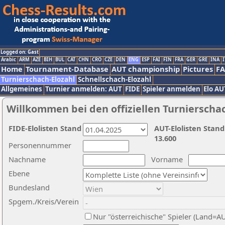
Logged on: Gast
Arabic
ARM
AZE
BIH
BUL
CAT
CHN
CRO
CZE
DEN
ENG
ESP
FAI
FIN
FRA
GER
GRE
INA
I
Home
Tournament-Database
AUT championship
Pictures
F
Turnierschach-Elozahl
Schnellschach-Elozahl
Allgemeines
Turnier anmelden: AUT
FIDE
Spieler anmelden
Elo AU
Willkommen bei den offiziellen Turnierscha
FIDE-Elolisten Stand
AUT-Elolisten Stand
13.600
Personennummer
Nachname
Vorname
Ebene
Bundesland
Spgem./Kreis/Verein
Nur "österreichische" Spieler (Land=A