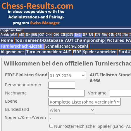
Logged on: Gast
Arabic
ARM
AZE
BIH
BUL
CAT
CHN
CRO
CZE
DEN
ENG
ESP
FAI
FIN
FRA
GER
GRE
INA
I
Home
Tournament-Database
AUT championship
Pictures
F
Turnierschach-Elozahl
Schnellschach-Elozahl
Allgemeines
Turnier anmelden: AUT
FIDE
Spieler anmelden
Elo AU
Willkommen bei den offiziellen Turnierscha
FIDE-Elolisten Stand
AUT-Elolisten Stand
6.936
Personennummer
Nachname
Vorname
Ebene
Bundesland
Spgem./Kreis/Verein
Nur "österreichische" Spieler (Land=A