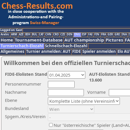
Logged on: Gast
Arabic
ARM
AZE
BIH
BUL
CAT
CHN
CRO
CZE
DEN
ENG
ESP
FAI
FIN
FRA
GER
GRE
INA
I
Home
Tournament-Database
AUT championship
Pictures
F
Turnierschach-Elozahl
Schnellschach-Elozahl
Allgemeines
Turnier anmelden: AUT
FIDE
Spieler anmelden
Elo AU
Willkommen bei den offiziellen Turnierscha
FIDE-Elolisten Stand
AUT-Elolisten Stand
13.600
Personennummer
Nachname
Vorname
Ebene
Bundesland
Spgem./Kreis/Verein
Nur "österreichische" Spieler (Land=A