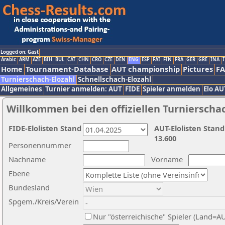
Logged on: Gast
Arabic
ARM
AZE
BIH
BUL
CAT
CHN
CRO
CZE
DEN
ENG
ESP
FAI
FIN
FRA
GER
GRE
INA
I
Home
Tournament-Database
AUT championship
Pictures
F
Turnierschach-Elozahl
Schnellschach-Elozahl
Allgemeines
Turnier anmelden: AUT
FIDE
Spieler anmelden
Elo AU
Willkommen bei den offiziellen Turnierscha
FIDE-Elolisten Stand
AUT-Elolisten Stand
13.600
Personennummer
Nachname
Vorname
Ebene
Bundesland
Spgem./Kreis/Verein
Nur "österreichische" Spieler (Land=A