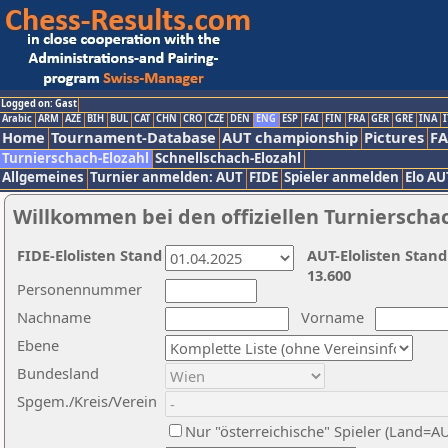
Logged on: Gast
Arabic
ARM
AZE
BIH
BUL
CAT
CHN
CRO
CZE
DEN
ENG
ESP
FAI
FIN
FRA
GER
GRE
INA
I
Home
Tournament-Database
AUT championship
Pictures
F
Turnierschach-Elozahl
Schnellschach-Elozahl
Allgemeines
Turnier anmelden: AUT
FIDE
Spieler anmelden
Elo AU
Willkommen bei den offiziellen Turnierscha
FIDE-Elolisten Stand
AUT-Elolisten Stand
13.600
Personennummer
Nachname
Vorname
Ebene
Bundesland
Spgem./Kreis/Verein
Nur "österreichische" Spieler (Land=A