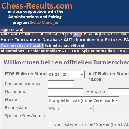
Logged on: Gast
Arabic
ARM
AZE
BIH
BUL
CAT
CHN
CRO
CZE
DEN
ENG
ESP
FAI
FIN
FRA
GER
GRE
INA
I
Home
Tournament-Database
AUT championship
Pictures
F
Turnierschach-Elozahl
Schnellschach-Elozahl
Allgemeines
Turnier anmelden: AUT
FIDE
Spieler anmelden
Elo AU
Willkommen bei den offiziellen Turnierscha
FIDE-Elolisten Stand
AUT-Elolisten Stand
13.600
Personennummer
Nachname
Vorname
Ebene
Bundesland
Spgem./Kreis/Verein
Nur "österreichische" Spieler (Land=A