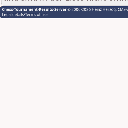
Chess-Tournament-Results-Server
© 2006-2026 Heinz Herzog
, CMS-
Legal details/Terms of use