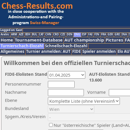
Logged on: Gast
Arabic
ARM
AZE
BIH
BUL
CAT
CHN
CRO
CZE
DEN
ENG
ESP
FAI
FIN
FRA
GER
GRE
INA
I
Home
Tournament-Database
AUT championship
Pictures
F
Turnierschach-Elozahl
Schnellschach-Elozahl
Allgemeines
Turnier anmelden: AUT
FIDE
Spieler anmelden
Elo AU
Willkommen bei den offiziellen Turnierscha
FIDE-Elolisten Stand
AUT-Elolisten Stand
13.600
Personennummer
Nachname
Vorname
Ebene
Bundesland
Spgem./Kreis/Verein
Nur "österreichische" Spieler (Land=A