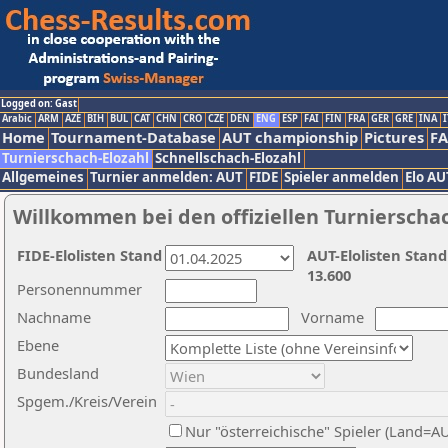
Logged on: Gast
Arabic
ARM
AZE
BIH
BUL
CAT
CHN
CRO
CZE
DEN
ENG
ESP
FAI
FIN
FRA
GER
GRE
INA
I
Home
Tournament-Database
AUT championship
Pictures
F
Turnierschach-Elozahl
Schnellschach-Elozahl
Allgemeines
Turnier anmelden: AUT
FIDE
Spieler anmelden
Elo AU
Willkommen bei den offiziellen Turnierscha
FIDE-Elolisten Stand
AUT-Elolisten Stand
13.600
Personennummer
Nachname
Vorname
Ebene
Bundesland
Spgem./Kreis/Verein
Nur "österreichische" Spieler (Land=A