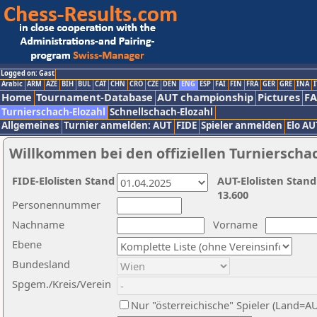
Logged on: Gast
Arabic
ARM
AZE
BIH
BUL
CAT
CHN
CRO
CZE
DEN
ENG
ESP
FAI
FIN
FRA
GER
GRE
INA
I
Home
Tournament-Database
AUT championship
Pictures
F
Turnierschach-Elozahl
Schnellschach-Elozahl
Allgemeines
Turnier anmelden: AUT
FIDE
Spieler anmelden
Elo AU
Willkommen bei den offiziellen Turnierscha
FIDE-Elolisten Stand
AUT-Elolisten Stand
13.600
Personennummer
Nachname
Vorname
Ebene
Bundesland
Spgem./Kreis/Verein
Nur "österreichische" Spieler (Land=A