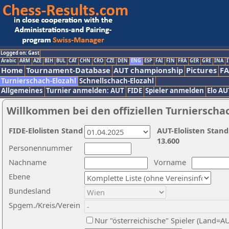
Logged on: Gast
Arabic
ARM
AZE
BIH
BUL
CAT
CHN
CRO
CZE
DEN
ENG
ESP
FAI
FIN
FRA
GER
GRE
INA
I
Home
Tournament-Database
AUT championship
Pictures
F
Turnierschach-Elozahl
Schnellschach-Elozahl
Allgemeines
Turnier anmelden: AUT
FIDE
Spieler anmelden
Elo AU
Willkommen bei den offiziellen Turnierscha
FIDE-Elolisten Stand
AUT-Elolisten Stand
13.600
Personennummer
Nachname
Vorname
Ebene
Bundesland
Spgem./Kreis/Verein
Nur "österreichische" Spieler (Land=A