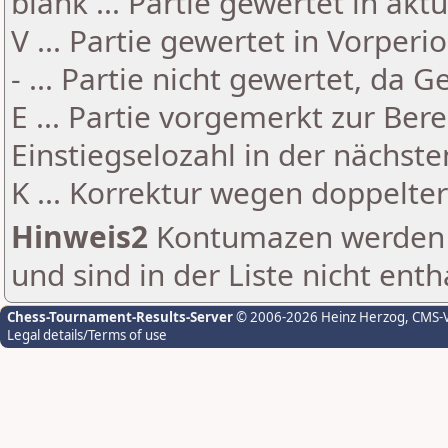
blank ... Partie gewertet in akt
V ... Partie gewertet in Vorperi
- ... Partie nicht gewertet, da 
E ... Partie vorgemerkt zur Be
Einstiegselozahl in der nächst
K ... Korrektur wegen doppelt
Hinweis2
Kontumazen werden g
und sind in der Liste nicht enth
Chess-Tournament-Results-Server
© 2006-2026 Heinz Herzog
, CMS-
Legal details/Terms of use