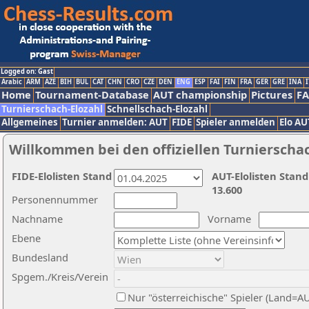
Logged on: Gast
Arabic
ARM
AZE
BIH
BUL
CAT
CHN
CRO
CZE
DEN
ENG
ESP
FAI
FIN
FRA
GER
GRE
INA
I
Home
Tournament-Database
AUT championship
Pictures
F
Turnierschach-Elozahl
Schnellschach-Elozahl
Allgemeines
Turnier anmelden: AUT
FIDE
Spieler anmelden
Elo AU
Willkommen bei den offiziellen Turnierscha
FIDE-Elolisten Stand
AUT-Elolisten Stand
13.600
Personennummer
Nachname
Vorname
Ebene
Bundesland
Spgem./Kreis/Verein
Nur "österreichische" Spieler (Land=A