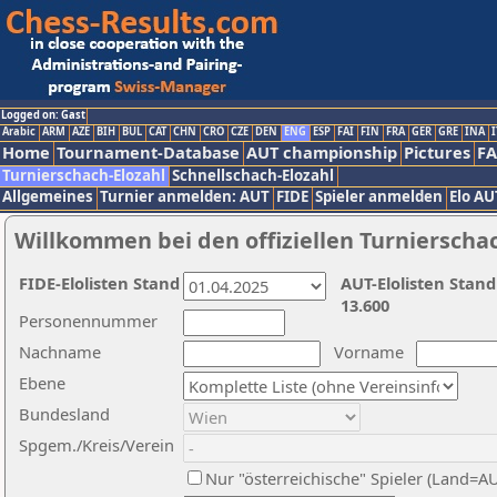
Logged on: Gast
Arabic
ARM
AZE
BIH
BUL
CAT
CHN
CRO
CZE
DEN
ENG
ESP
FAI
FIN
FRA
GER
GRE
INA
I
Home
Tournament-Database
AUT championship
Pictures
F
Turnierschach-Elozahl
Schnellschach-Elozahl
Allgemeines
Turnier anmelden: AUT
FIDE
Spieler anmelden
Elo AU
Willkommen bei den offiziellen Turnierscha
FIDE-Elolisten Stand
AUT-Elolisten Stand
13.600
Personennummer
Nachname
Vorname
Ebene
Bundesland
Spgem./Kreis/Verein
Nur "österreichische" Spieler (Land=A