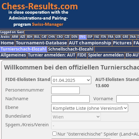
Logged on: Gast
Arabic
ARM
AZE
BIH
BUL
CAT
CHN
CRO
CZE
DEN
ENG
ESP
FAI
FIN
FRA
GER
GRE
INA
I
Home
Tournament-Database
AUT championship
Pictures
F
Turnierschach-Elozahl
Schnellschach-Elozahl
Allgemeines
Turnier anmelden: AUT
FIDE
Spieler anmelden
Elo AU
Willkommen bei den offiziellen Turnierscha
FIDE-Elolisten Stand
AUT-Elolisten Stand
13.600
Personennummer
Nachname
Vorname
Ebene
Bundesland
Spgem./Kreis/Verein
Nur "österreichische" Spieler (Land=A