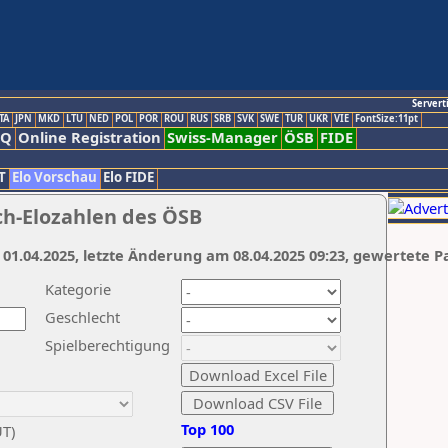
Servert
TA
JPN
MKD
LTU
NED
POL
POR
ROU
RUS
SRB
SVK
SWE
TUR
UKR
VIE
FontSize:11pt
AQ
Online Registration
Swiss-Manager
ÖSB
FIDE
T
Elo Vorschau
Elo FIDE
ch-Elozahlen des ÖSB
 01.04.2025, letzte Änderung am 08.04.2025 09:23, gewertete P
Kategorie
Geschlecht
Spielberechtigung
Top 100
UT)