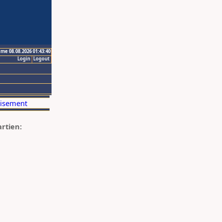
ime 08.08.2026 01:43:40
Login
Logout
artien: