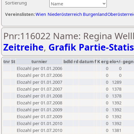
Sortierung
Vereinslisten:
Wien
Niederösterreich
Burgenland
Oberösterrei
Pnr:116022 Name: Regina Wellh
Zeitreihe
,
Grafik Partie-Statis
tnr
St
turnier
bdld
rd
datum
f
K
erg
elo+/-
gegn
Elozahl per 01.01.2006
0
0
Elozahl per 01.07.2006
0
0
Elozahl per 01.01.2007
0
1289
Elozahl per 01.07.2007
0
1378
Elozahl per 01.01.2008
0
1378
Elozahl per 01.07.2008
0
1392
Elozahl per 01.01.2009
0
1392
Elozahl per 01.07.2009
0
1392
Elozahl per 01.01.2010
0
1392
Elozahl per 01.07.2010
0
1381