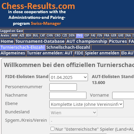
Logged on: Gast
Arabic
ARM
AZE
BIH
BUL
CAT
CHN
CRO
CZE
DEN
ENG
ESP
FAI
FIN
FRA
GER
GRE
INA
I
Home
Tournament-Database
AUT championship
Pictures
F
Turnierschach-Elozahl
Schnellschach-Elozahl
Allgemeines
Turnier anmelden: AUT
FIDE
Spieler anmelden
Elo AU
Willkommen bei den offiziellen Turnierscha
FIDE-Elolisten Stand
AUT-Elolisten Stand
13.600
Personennummer
Nachname
Vorname
Ebene
Bundesland
Spgem./Kreis/Verein
Nur "österreichische" Spieler (Land=A