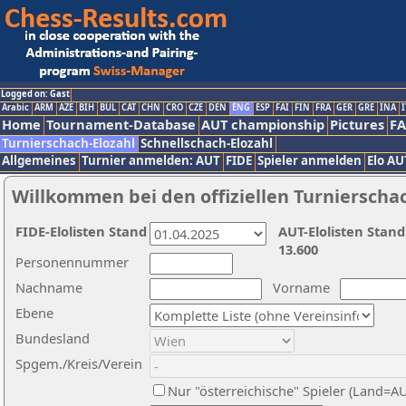
Logged on: Gast
Arabic
ARM
AZE
BIH
BUL
CAT
CHN
CRO
CZE
DEN
ENG
ESP
FAI
FIN
FRA
GER
GRE
INA
I
Home
Tournament-Database
AUT championship
Pictures
F
Turnierschach-Elozahl
Schnellschach-Elozahl
Allgemeines
Turnier anmelden: AUT
FIDE
Spieler anmelden
Elo AU
Willkommen bei den offiziellen Turnierscha
FIDE-Elolisten Stand
AUT-Elolisten Stand
13.600
Personennummer
Nachname
Vorname
Ebene
Bundesland
Spgem./Kreis/Verein
Nur "österreichische" Spieler (Land=A