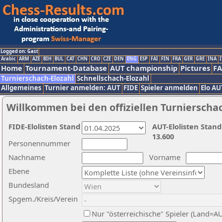
Logged on: Gast
Arabic
ARM
AZE
BIH
BUL
CAT
CHN
CRO
CZE
DEN
ENG
ESP
FAI
FIN
FRA
GER
GRE
INA
I
Home
Tournament-Database
AUT championship
Pictures
F
Turnierschach-Elozahl
Schnellschach-Elozahl
Allgemeines
Turnier anmelden: AUT
FIDE
Spieler anmelden
Elo AU
Willkommen bei den offiziellen Turnierscha
FIDE-Elolisten Stand
AUT-Elolisten Stand
13.600
Personennummer
Nachname
Vorname
Ebene
Bundesland
Spgem./Kreis/Verein
Nur "österreichische" Spieler (Land=A