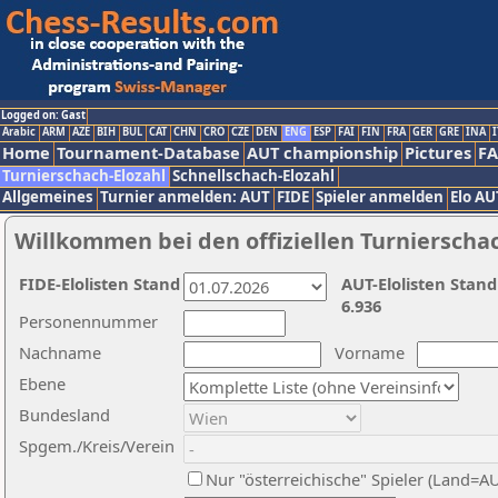
Logged on: Gast
Arabic
ARM
AZE
BIH
BUL
CAT
CHN
CRO
CZE
DEN
ENG
ESP
FAI
FIN
FRA
GER
GRE
INA
I
Home
Tournament-Database
AUT championship
Pictures
F
Turnierschach-Elozahl
Schnellschach-Elozahl
Allgemeines
Turnier anmelden: AUT
FIDE
Spieler anmelden
Elo AU
Willkommen bei den offiziellen Turnierscha
FIDE-Elolisten Stand
AUT-Elolisten Stand
6.936
Personennummer
Nachname
Vorname
Ebene
Bundesland
Spgem./Kreis/Verein
Nur "österreichische" Spieler (Land=A