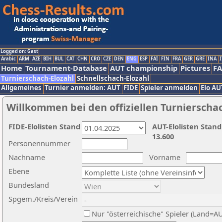
Logged on: Gast
Arabic
ARM
AZE
BIH
BUL
CAT
CHN
CRO
CZE
DEN
ENG
ESP
FAI
FIN
FRA
GER
GRE
INA
I
Home
Tournament-Database
AUT championship
Pictures
F
Turnierschach-Elozahl
Schnellschach-Elozahl
Allgemeines
Turnier anmelden: AUT
FIDE
Spieler anmelden
Elo AU
Willkommen bei den offiziellen Turnierscha
FIDE-Elolisten Stand
AUT-Elolisten Stand
13.600
Personennummer
Nachname
Vorname
Ebene
Bundesland
Spgem./Kreis/Verein
Nur "österreichische" Spieler (Land=A