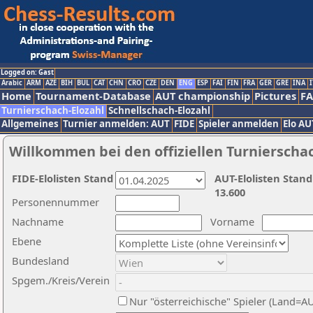
Logged on: Gast
Arabic
ARM
AZE
BIH
BUL
CAT
CHN
CRO
CZE
DEN
ENG
ESP
FAI
FIN
FRA
GER
GRE
INA
I
Home
Tournament-Database
AUT championship
Pictures
F
Turnierschach-Elozahl
Schnellschach-Elozahl
Allgemeines
Turnier anmelden: AUT
FIDE
Spieler anmelden
Elo AU
Willkommen bei den offiziellen Turnierscha
FIDE-Elolisten Stand
AUT-Elolisten Stand
13.600
Personennummer
Nachname
Vorname
Ebene
Bundesland
Spgem./Kreis/Verein
Nur "österreichische" Spieler (Land=A