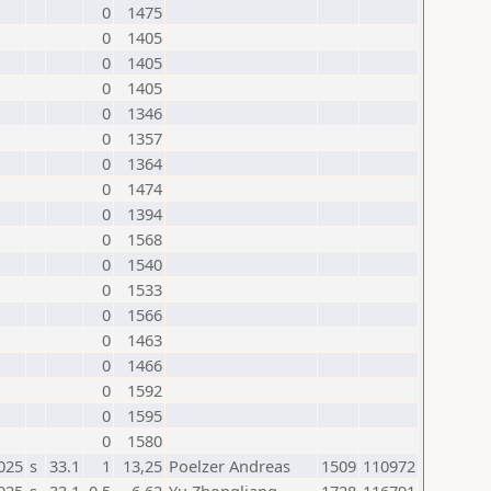
0
1475
0
1405
0
1405
0
1405
0
1346
0
1357
0
1364
0
1474
0
1394
0
1568
0
1540
0
1533
0
1566
0
1463
0
1466
0
1592
0
1595
0
1580
025
s
33.1
1
13,25
Poelzer Andreas
1509
110972