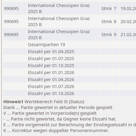
International Chessopen Graz
990695
Stmk
7
19.02.2
2025 B
International Chessopen Graz
990695
Stmk
8
20.02.2
2025 B
International Chessopen Graz
990695
Stmk
9
21.02.2
2025 B
Gesamtpartien 19
Elozahl per 01.04.2025
Elozahl per 01.07.2025
Elozahl per 01.10.2025
Elozahl per 01.01.2026
Elozahl per 01.04.2026
Elozahl per 01.07.2026
Elozahl per 01.10.2026
Hinweis1
Wertebereich Feld St (Status)
blank ... Partie gewertet in aktueller Periode gespielt
V ... Partie gewertet in Vorperiode(n) gespielt
- ... Partie nicht gewertet, da Gegner keine Elozahl hat.
E ... Partie vorgemerkt zur Berechnung der Einstiegselozahl in
K ... Korrektur wegen doppelter Personennummer.