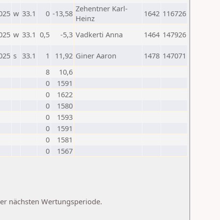
Zehentner Karl-
025
w
33.1
0
-13,58
1642
116726
Heinz
025
w
33.1
0,5
-5,3
Vadkerti Anna
1464
147926
025
s
33.1
1
11,92
Giner Aaron
1478
147071
8
10,6
0
1591
0
1622
0
1580
0
1593
0
1591
0
1581
0
1567
 der nächsten Wertungsperiode.