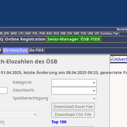
Servert
TA
JPN
MKD
LTU
NED
POL
POR
ROU
RUS
SRB
SVK
SWE
TUR
UKR
VIE
FontSize:11pt
AQ
Online Registration
Swiss-Manager
ÖSB
FIDE
T
Elo Vorschau
Elo FIDE
ch-Elozahlen des ÖSB
 01.04.2025, letzte Änderung am 08.04.2025 09:23, gewertete P
Kategorie
Geschlecht
Spielberechtigung
Top 100
UT)