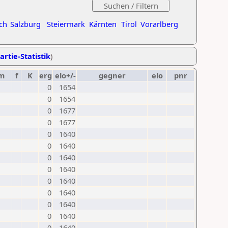
ch
Salzburg
Steiermark
Kärnten
Tirol
Vorarlberg
artie-Statistik
)
m
f
K
erg
elo+/-
gegner
elo
pnr
0
1654
0
1654
0
1677
0
1677
0
1640
0
1640
0
1640
0
1640
0
1640
0
1640
0
1640
0
1640
0
1640