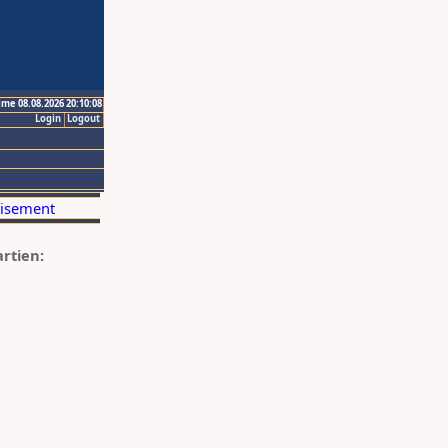
ime 08.08.2026 20:10:08
Login
Logout
artien: