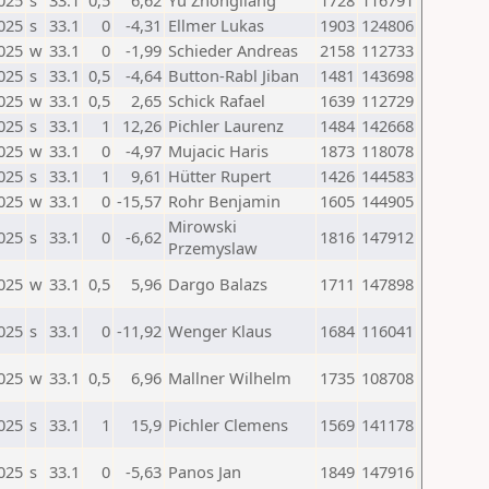
025
s
33.1
0,5
6,62
Yu Zhongliang
1728
116791
025
s
33.1
0
-4,31
Ellmer Lukas
1903
124806
025
w
33.1
0
-1,99
Schieder Andreas
2158
112733
025
s
33.1
0,5
-4,64
Button-Rabl Jiban
1481
143698
025
w
33.1
0,5
2,65
Schick Rafael
1639
112729
025
s
33.1
1
12,26
Pichler Laurenz
1484
142668
025
w
33.1
0
-4,97
Mujacic Haris
1873
118078
025
s
33.1
1
9,61
Hütter Rupert
1426
144583
025
w
33.1
0
-15,57
Rohr Benjamin
1605
144905
Mirowski
025
s
33.1
0
-6,62
1816
147912
Przemyslaw
025
w
33.1
0,5
5,96
Dargo Balazs
1711
147898
025
s
33.1
0
-11,92
Wenger Klaus
1684
116041
025
w
33.1
0,5
6,96
Mallner Wilhelm
1735
108708
025
s
33.1
1
15,9
Pichler Clemens
1569
141178
025
s
33.1
0
-5,63
Panos Jan
1849
147916