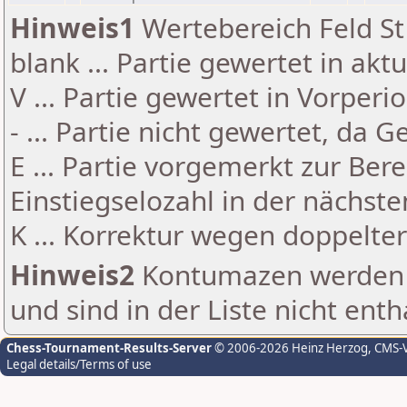
Hinweis1
Wertebereich Feld St 
blank ... Partie gewertet in akt
V ... Partie gewertet in Vorperi
- ... Partie nicht gewertet, da 
E ... Partie vorgemerkt zur Be
Einstiegselozahl in der nächst
K ... Korrektur wegen doppelt
Hinweis2
Kontumazen werden g
und sind in der Liste nicht enth
Chess-Tournament-Results-Server
© 2006-2026 Heinz Herzog
, CMS-
Legal details/Terms of use