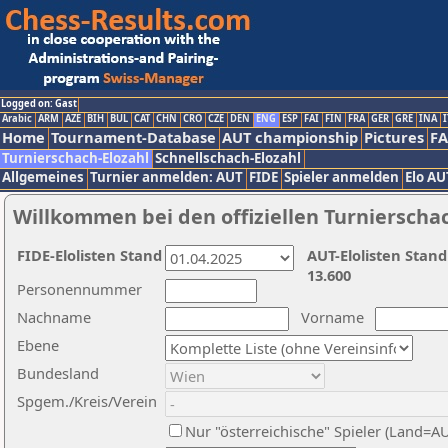
Logged on: Gast
Arabic
ARM
AZE
BIH
BUL
CAT
CHN
CRO
CZE
DEN
ENG
ESP
FAI
FIN
FRA
GER
GRE
INA
I
Home
Tournament-Database
AUT championship
Pictures
F
Turnierschach-Elozahl
Schnellschach-Elozahl
Allgemeines
Turnier anmelden: AUT
FIDE
Spieler anmelden
Elo AU
Willkommen bei den offiziellen Turnierscha
FIDE-Elolisten Stand
AUT-Elolisten Stand
13.600
Personennummer
Nachname
Vorname
Ebene
Bundesland
Spgem./Kreis/Verein
Nur "österreichische" Spieler (Land=A