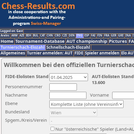
Logged on: Gast
Arabic
ARM
AZE
BIH
BUL
CAT
CHN
CRO
CZE
DEN
ENG
ESP
FAI
FIN
FRA
GER
GRE
INA
I
Home
Tournament-Database
AUT championship
Pictures
F
Turnierschach-Elozahl
Schnellschach-Elozahl
Allgemeines
Turnier anmelden: AUT
FIDE
Spieler anmelden
Elo AU
Willkommen bei den offiziellen Turnierscha
FIDE-Elolisten Stand
AUT-Elolisten Stand
13.600
Personennummer
Nachname
Vorname
Ebene
Bundesland
Spgem./Kreis/Verein
Nur "österreichische" Spieler (Land=A