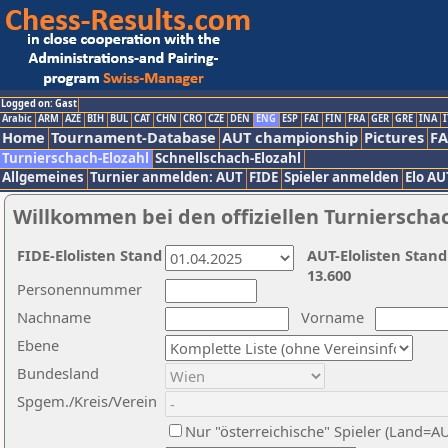
Logged on: Gast
Arabic
ARM
AZE
BIH
BUL
CAT
CHN
CRO
CZE
DEN
ENG
ESP
FAI
FIN
FRA
GER
GRE
INA
I
Home
Tournament-Database
AUT championship
Pictures
F
Turnierschach-Elozahl
Schnellschach-Elozahl
Allgemeines
Turnier anmelden: AUT
FIDE
Spieler anmelden
Elo AU
Willkommen bei den offiziellen Turnierscha
FIDE-Elolisten Stand
AUT-Elolisten Stand
13.600
Personennummer
Nachname
Vorname
Ebene
Bundesland
Spgem./Kreis/Verein
Nur "österreichische" Spieler (Land=A