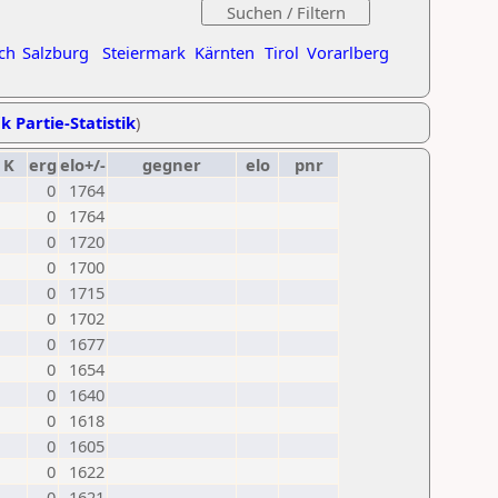
ch
Salzburg
Steiermark
Kärnten
Tirol
Vorarlberg
k Partie-Statistik
)
K
erg
elo+/-
gegner
elo
pnr
0
1764
0
1764
0
1720
0
1700
0
1715
0
1702
0
1677
0
1654
0
1640
0
1618
0
1605
0
1622
0
1621