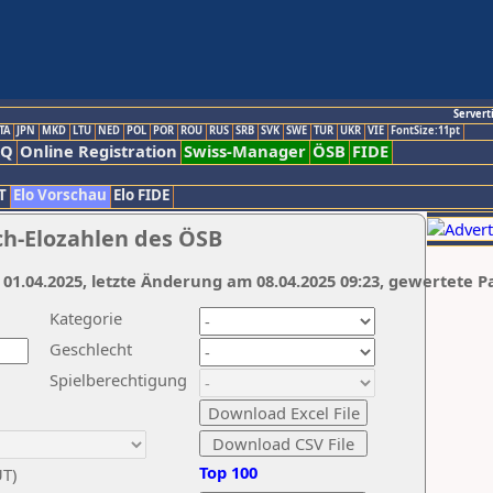
Servert
TA
JPN
MKD
LTU
NED
POL
POR
ROU
RUS
SRB
SVK
SWE
TUR
UKR
VIE
FontSize:11pt
AQ
Online Registration
Swiss-Manager
ÖSB
FIDE
T
Elo Vorschau
Elo FIDE
ch-Elozahlen des ÖSB
 01.04.2025, letzte Änderung am 08.04.2025 09:23, gewertete P
Kategorie
Geschlecht
Spielberechtigung
Top 100
UT)