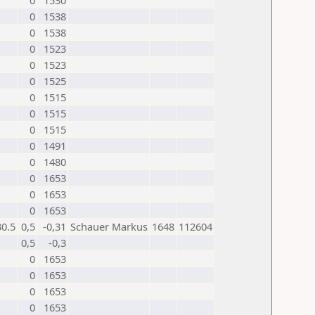
0
1530
0
1538
0
1538
0
1523
0
1523
0
1525
0
1515
0
1515
0
1515
0
1491
0
1480
0
1653
0
1653
0
1653
30.5
0,5
-0,31
Schauer Markus
1648
112604
0,5
-0,3
0
1653
0
1653
0
1653
0
1653