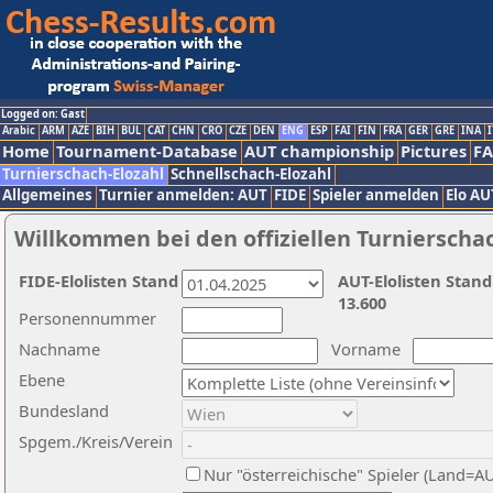
Logged on: Gast
Arabic
ARM
AZE
BIH
BUL
CAT
CHN
CRO
CZE
DEN
ENG
ESP
FAI
FIN
FRA
GER
GRE
INA
I
Home
Tournament-Database
AUT championship
Pictures
F
Turnierschach-Elozahl
Schnellschach-Elozahl
Allgemeines
Turnier anmelden: AUT
FIDE
Spieler anmelden
Elo AU
Willkommen bei den offiziellen Turnierscha
FIDE-Elolisten Stand
AUT-Elolisten Stand
13.600
Personennummer
Nachname
Vorname
Ebene
Bundesland
Spgem./Kreis/Verein
Nur "österreichische" Spieler (Land=A