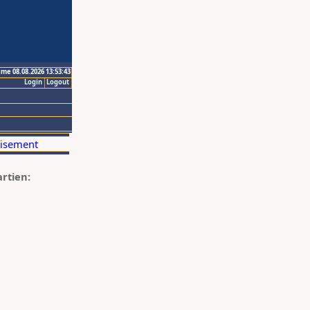
ime 08.08.2026 13:53:43
Login
Logout
artien: