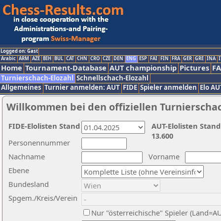
Logged on: Gast
Arabic
ARM
AZE
BIH
BUL
CAT
CHN
CRO
CZE
DEN
ENG
ESP
FAI
FIN
FRA
GER
GRE
INA
I
Home
Tournament-Database
AUT championship
Pictures
F
Turnierschach-Elozahl
Schnellschach-Elozahl
Allgemeines
Turnier anmelden: AUT
FIDE
Spieler anmelden
Elo AU
Willkommen bei den offiziellen Turnierscha
FIDE-Elolisten Stand
AUT-Elolisten Stand
13.600
Personennummer
Nachname
Vorname
Ebene
Bundesland
Spgem./Kreis/Verein
Nur "österreichische" Spieler (Land=A