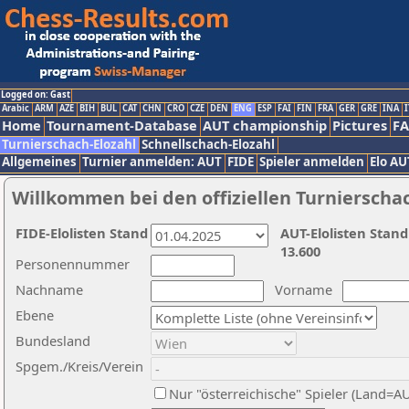
Logged on: Gast
Arabic
ARM
AZE
BIH
BUL
CAT
CHN
CRO
CZE
DEN
ENG
ESP
FAI
FIN
FRA
GER
GRE
INA
I
Home
Tournament-Database
AUT championship
Pictures
F
Turnierschach-Elozahl
Schnellschach-Elozahl
Allgemeines
Turnier anmelden: AUT
FIDE
Spieler anmelden
Elo AU
Willkommen bei den offiziellen Turnierscha
FIDE-Elolisten Stand
AUT-Elolisten Stand
13.600
Personennummer
Nachname
Vorname
Ebene
Bundesland
Spgem./Kreis/Verein
Nur "österreichische" Spieler (Land=A