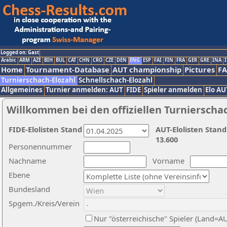
Logged on: Gast
Arabic
ARM
AZE
BIH
BUL
CAT
CHN
CRO
CZE
DEN
ENG
ESP
FAI
FIN
FRA
GER
GRE
INA
I
Home
Tournament-Database
AUT championship
Pictures
F
Turnierschach-Elozahl
Schnellschach-Elozahl
Allgemeines
Turnier anmelden: AUT
FIDE
Spieler anmelden
Elo AU
Willkommen bei den offiziellen Turnierscha
FIDE-Elolisten Stand
AUT-Elolisten Stand
13.600
Personennummer
Nachname
Vorname
Ebene
Bundesland
Spgem./Kreis/Verein
Nur "österreichische" Spieler (Land=A