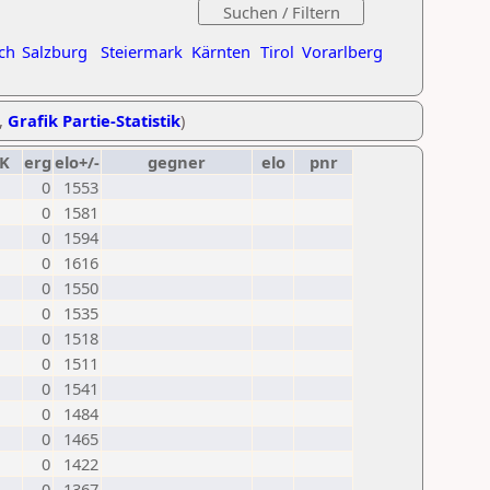
ch
Salzburg
Steiermark
Kärnten
Tirol
Vorarlberg
,
Grafik Partie-Statistik
)
K
erg
elo+/-
gegner
elo
pnr
0
1553
0
1581
0
1594
0
1616
0
1550
0
1535
0
1518
0
1511
0
1541
0
1484
0
1465
0
1422
0
1367