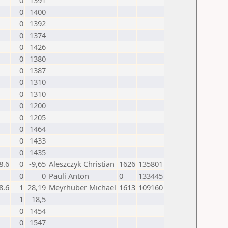
0
1391
0
1400
0
1392
0
1374
0
1426
0
1380
0
1387
0
1310
0
1310
0
1200
0
1205
0
1464
0
1433
0
1435
8.6
0
-9,65
Aleszczyk Christian
1626
135801
0
0
Pauli Anton
0
133445
8.6
1
28,19
Meyrhuber Michael
1613
109160
1
18,5
0
1454
0
1547