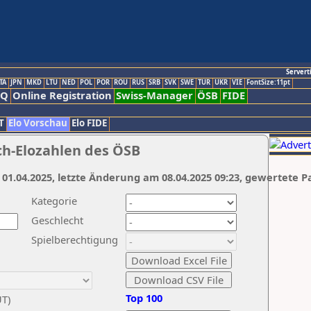
Servert
TA
JPN
MKD
LTU
NED
POL
POR
ROU
RUS
SRB
SVK
SWE
TUR
UKR
VIE
FontSize:11pt
AQ
Online Registration
Swiss-Manager
ÖSB
FIDE
T
Elo Vorschau
Elo FIDE
ch-Elozahlen des ÖSB
 01.04.2025, letzte Änderung am 08.04.2025 09:23, gewertete P
Kategorie
Geschlecht
Spielberechtigung
Top 100
UT)