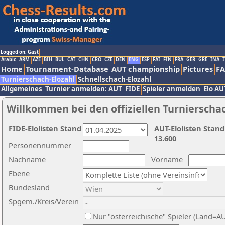
Logged on: Gast
Arabic
ARM
AZE
BIH
BUL
CAT
CHN
CRO
CZE
DEN
ENG
ESP
FAI
FIN
FRA
GER
GRE
INA
I
Home
Tournament-Database
AUT championship
Pictures
F
Turnierschach-Elozahl
Schnellschach-Elozahl
Allgemeines
Turnier anmelden: AUT
FIDE
Spieler anmelden
Elo AU
Willkommen bei den offiziellen Turnierscha
FIDE-Elolisten Stand
AUT-Elolisten Stand
13.600
Personennummer
Nachname
Vorname
Ebene
Bundesland
Spgem./Kreis/Verein
Nur "österreichische" Spieler (Land=A