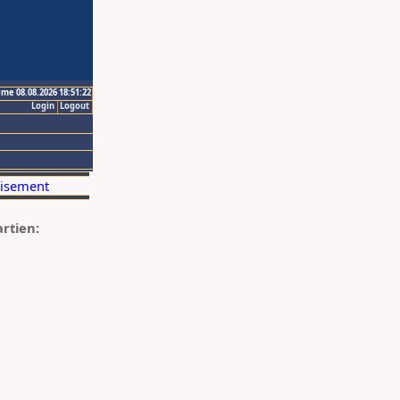
ime 08.08.2026 18:51:22
Login
Logout
artien: