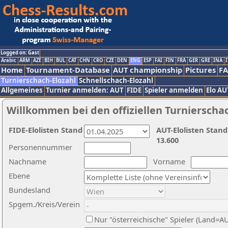
Logged on: Gast
Arabic
ARM
AZE
BIH
BUL
CAT
CHN
CRO
CZE
DEN
ENG
ESP
FAI
FIN
FRA
GER
GRE
INA
I
Home
Tournament-Database
AUT championship
Pictures
F
Turnierschach-Elozahl
Schnellschach-Elozahl
Allgemeines
Turnier anmelden: AUT
FIDE
Spieler anmelden
Elo AU
Willkommen bei den offiziellen Turnierscha
FIDE-Elolisten Stand
AUT-Elolisten Stand
13.600
Personennummer
Nachname
Vorname
Ebene
Bundesland
Spgem./Kreis/Verein
Nur "österreichische" Spieler (Land=A