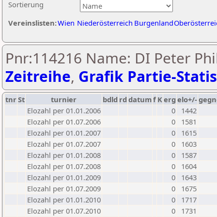
Sortierung
Vereinslisten:
Wien
Niederösterreich
Burgenland
Oberösterrei
Pnr:114216 Name: DI Peter Phil
Zeitreihe
,
Grafik Partie-Statis
tnr
St
turnier
bdld
rd
datum
f
K
erg
elo+/-
gegn
Elozahl per 01.01.2006
0
1442
Elozahl per 01.07.2006
0
1581
Elozahl per 01.01.2007
0
1615
Elozahl per 01.07.2007
0
1603
Elozahl per 01.01.2008
0
1587
Elozahl per 01.07.2008
0
1604
Elozahl per 01.01.2009
0
1643
Elozahl per 01.07.2009
0
1675
Elozahl per 01.01.2010
0
1717
Elozahl per 01.07.2010
0
1731