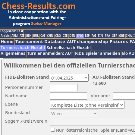
Logged on: Gast
Arabic
ARM
AZE
BIH
BUL
CAT
CHN
CRO
CZE
DEN
ENG
ESP
FAI
FIN
FRA
GER
GRE
INA
I
Home
Tournament-Database
AUT championship
Pictures
F
Turnierschach-Elozahl
Schnellschach-Elozahl
Allgemeines
Turnier anmelden: AUT
FIDE
Spieler anmelden
Elo AU
Willkommen bei den offiziellen Turnierscha
FIDE-Elolisten Stand
AUT-Elolisten Stand
13.600
Personennummer
Nachname
Vorname
Ebene
Bundesland
Spgem./Kreis/Verein
Nur "österreichische" Spieler (Land=A