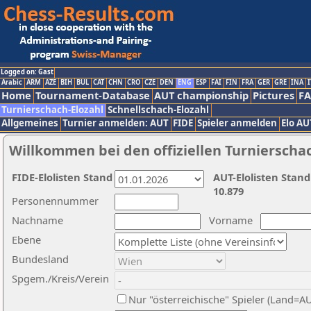
Logged on: Gast
Arabic
ARM
AZE
BIH
BUL
CAT
CHN
CRO
CZE
DEN
ENG
ESP
FAI
FIN
FRA
GER
GRE
INA
I
Home
Tournament-Database
AUT championship
Pictures
F
Turnierschach-Elozahl
Schnellschach-Elozahl
Allgemeines
Turnier anmelden: AUT
FIDE
Spieler anmelden
Elo AU
Willkommen bei den offiziellen Turnierscha
FIDE-Elolisten Stand
AUT-Elolisten Stand
10.879
Personennummer
Nachname
Vorname
Ebene
Bundesland
Spgem./Kreis/Verein
Nur "österreichische" Spieler (Land=A