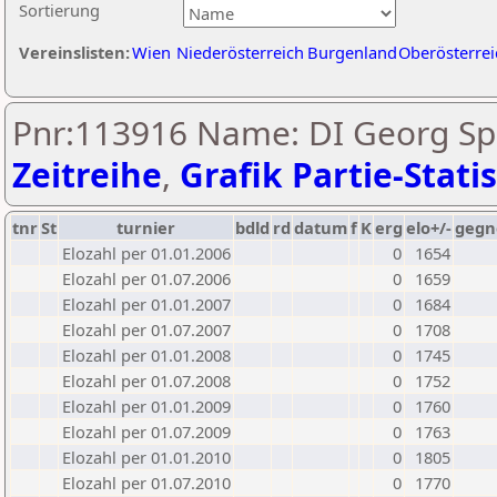
Sortierung
Vereinslisten:
Wien
Niederösterreich
Burgenland
Oberösterrei
Pnr:113916 Name: DI Georg Spi
Zeitreihe
,
Grafik Partie-Statis
tnr
St
turnier
bdld
rd
datum
f
K
erg
elo+/-
gegn
Elozahl per 01.01.2006
0
1654
Elozahl per 01.07.2006
0
1659
Elozahl per 01.01.2007
0
1684
Elozahl per 01.07.2007
0
1708
Elozahl per 01.01.2008
0
1745
Elozahl per 01.07.2008
0
1752
Elozahl per 01.01.2009
0
1760
Elozahl per 01.07.2009
0
1763
Elozahl per 01.01.2010
0
1805
Elozahl per 01.07.2010
0
1770