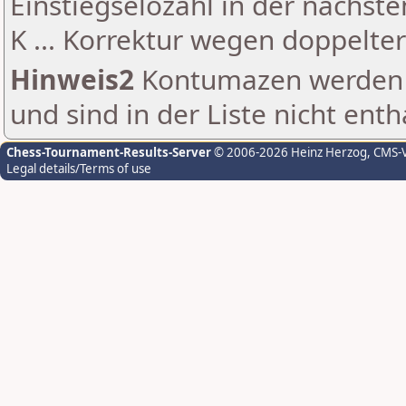
Einstiegselozahl in der nächst
K ... Korrektur wegen doppelt
Hinweis2
Kontumazen werden g
und sind in der Liste nicht enth
Chess-Tournament-Results-Server
© 2006-2026 Heinz Herzog
, CMS-
Legal details/Terms of use