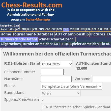
Logged on: Gast
Arabic
ARM
AZE
BIH
BUL
CAT
CHN
CRO
CZE
DEN
ENG
ESP
FAI
FIN
FRA
GER
GRE
INA
I
Home
Tournament-Database
AUT championship
Pictures
F
Turnierschach-Elozahl
Schnellschach-Elozahl
Allgemeines
Turnier anmelden: AUT
FIDE
Spieler anmelden
Elo AU
Willkommen bei den offiziellen Turnierscha
FIDE-Elolisten Stand
AUT-Elolisten Stand
13.600
Personennummer
Nachname
Vorname
Ebene
Bundesland
Spgem./Kreis/Verein
Nur "österreichische" Spieler (Land=A