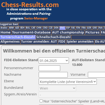
Logged on: Gast
Arabic
ARM
AZE
BIH
BUL
CAT
CHN
CRO
CZE
DEN
ENG
ESP
FAI
FIN
FRA
GER
GRE
INA
I
Home
Tournament-Database
AUT championship
Pictures
F
Turnierschach-Elozahl
Schnellschach-Elozahl
Allgemeines
Turnier anmelden: AUT
FIDE
Spieler anmelden
Elo AU
Willkommen bei den offiziellen Turnierscha
FIDE-Elolisten Stand
AUT-Elolisten Stand
13.600
Personennummer
Nachname
Vorname
Ebene
Bundesland
Spgem./Kreis/Verein
Nur "österreichische" Spieler (Land=A