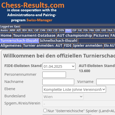
Logged on: Gast
Arabic
ARM
AZE
BIH
BUL
CAT
CHN
CRO
CZE
DEN
ENG
ESP
FAI
FIN
FRA
GER
GRE
INA
I
Home
Tournament-Database
AUT championship
Pictures
F
Turnierschach-Elozahl
Schnellschach-Elozahl
Allgemeines
Turnier anmelden: AUT
FIDE
Spieler anmelden
Elo AU
Willkommen bei den offiziellen Turnierscha
FIDE-Elolisten Stand
AUT-Elolisten Stand
13.600
Personennummer
Nachname
Vorname
Ebene
Bundesland
Spgem./Kreis/Verein
Nur "österreichische" Spieler (Land=A