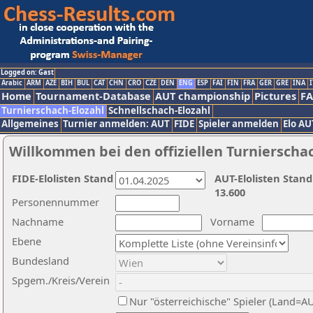
Logged on: Gast
Arabic
ARM
AZE
BIH
BUL
CAT
CHN
CRO
CZE
DEN
ENG
ESP
FAI
FIN
FRA
GER
GRE
INA
I
Home
Tournament-Database
AUT championship
Pictures
F
Turnierschach-Elozahl
Schnellschach-Elozahl
Allgemeines
Turnier anmelden: AUT
FIDE
Spieler anmelden
Elo AU
Willkommen bei den offiziellen Turnierscha
FIDE-Elolisten Stand
AUT-Elolisten Stand
13.600
Personennummer
Nachname
Vorname
Ebene
Bundesland
Spgem./Kreis/Verein
Nur "österreichische" Spieler (Land=A