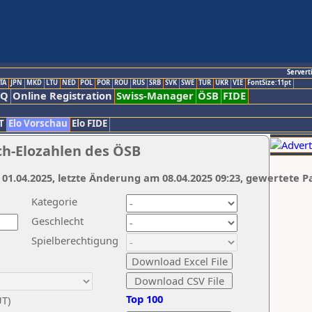
Servert
TA
JPN
MKD
LTU
NED
POL
POR
ROU
RUS
SRB
SVK
SWE
TUR
UKR
VIE
FontSize:11pt
AQ
Online Registration
Swiss-Manager
ÖSB
FIDE
T
Elo Vorschau
Elo FIDE
ch-Elozahlen des ÖSB
 01.04.2025, letzte Änderung am 08.04.2025 09:23, gewertete P
Kategorie
Geschlecht
Spielberechtigung
Top 100
UT)