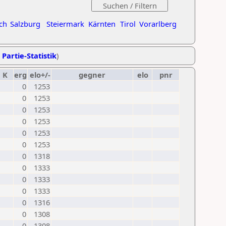
ch
Salzburg
Steiermark
Kärnten
Tirol
Vorarlberg
 Partie-Statistik
)
K
erg
elo+/-
gegner
elo
pnr
0
1253
0
1253
0
1253
0
1253
0
1253
0
1253
0
1318
0
1333
0
1333
0
1333
0
1316
0
1308
0
1308