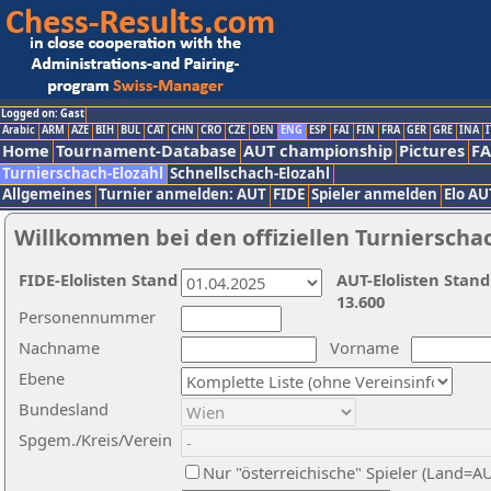
Logged on: Gast
Arabic
ARM
AZE
BIH
BUL
CAT
CHN
CRO
CZE
DEN
ENG
ESP
FAI
FIN
FRA
GER
GRE
INA
I
Home
Tournament-Database
AUT championship
Pictures
F
Turnierschach-Elozahl
Schnellschach-Elozahl
Allgemeines
Turnier anmelden: AUT
FIDE
Spieler anmelden
Elo AU
Willkommen bei den offiziellen Turnierscha
FIDE-Elolisten Stand
AUT-Elolisten Stand
13.600
Personennummer
Nachname
Vorname
Ebene
Bundesland
Spgem./Kreis/Verein
Nur "österreichische" Spieler (Land=A