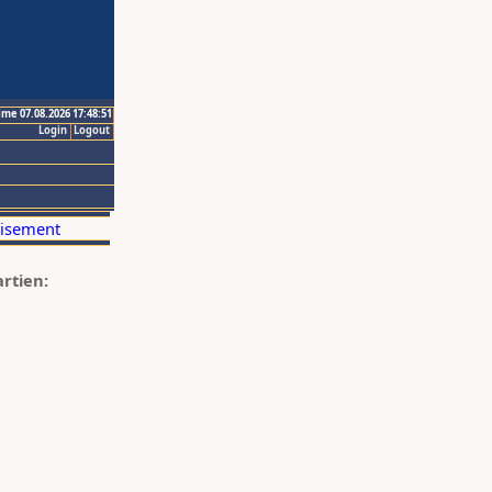
ime 07.08.2026 17:48:51
Login
Logout
artien: