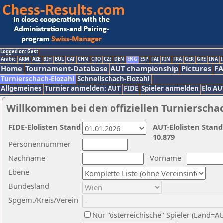
Logged on: Gast
Arabic
ARM
AZE
BIH
BUL
CAT
CHN
CRO
CZE
DEN
ENG
ESP
FAI
FIN
FRA
GER
GRE
INA
I
Home
Tournament-Database
AUT championship
Pictures
F
Turnierschach-Elozahl
Schnellschach-Elozahl
Allgemeines
Turnier anmelden: AUT
FIDE
Spieler anmelden
Elo AU
Willkommen bei den offiziellen Turnierscha
FIDE-Elolisten Stand
AUT-Elolisten Stand
10.879
Personennummer
Nachname
Vorname
Ebene
Bundesland
Spgem./Kreis/Verein
Nur "österreichische" Spieler (Land=A