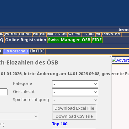
Servert
TA
JPN
MKD
LTU
NED
POL
POR
ROU
RUS
SRB
SVK
SWE
TUR
UKR
VIE
FontSize:11pt
AQ
Online Registration
Swiss-Manager
ÖSB
FIDE
T
Elo Vorschau
Elo FIDE
ch-Elozahlen des ÖSB
 01.01.2026, letzte Änderung am 14.01.2026 09:08, gewertete P
Kategorie
Geschlecht
Spielberechtigung
Top 100
UT)