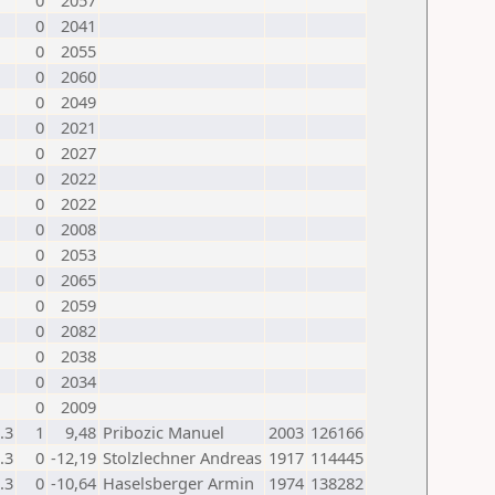
0
2057
0
2041
0
2055
0
2060
0
2049
0
2021
0
2027
0
2022
0
2022
0
2008
0
2053
0
2065
0
2059
0
2082
0
2038
0
2034
0
2009
.3
1
9,48
Pribozic Manuel
2003
126166
.3
0
-12,19
Stolzlechner Andreas
1917
114445
.3
0
-10,64
Haselsberger Armin
1974
138282