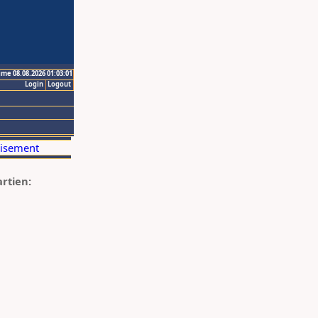
ime 08.08.2026 01:03:01
Login
Logout
artien: