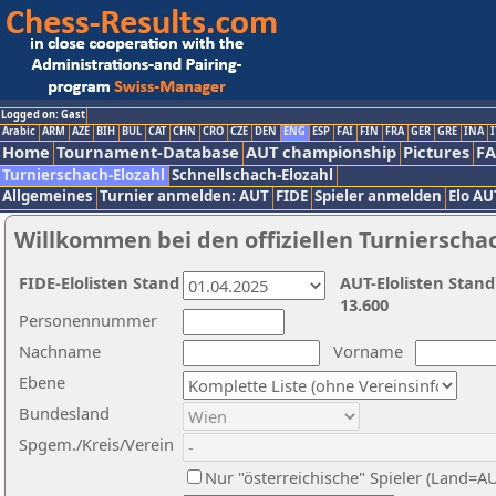
Logged on: Gast
Arabic
ARM
AZE
BIH
BUL
CAT
CHN
CRO
CZE
DEN
ENG
ESP
FAI
FIN
FRA
GER
GRE
INA
I
Home
Tournament-Database
AUT championship
Pictures
F
Turnierschach-Elozahl
Schnellschach-Elozahl
Allgemeines
Turnier anmelden: AUT
FIDE
Spieler anmelden
Elo AU
Willkommen bei den offiziellen Turnierscha
FIDE-Elolisten Stand
AUT-Elolisten Stand
13.600
Personennummer
Nachname
Vorname
Ebene
Bundesland
Spgem./Kreis/Verein
Nur "österreichische" Spieler (Land=A