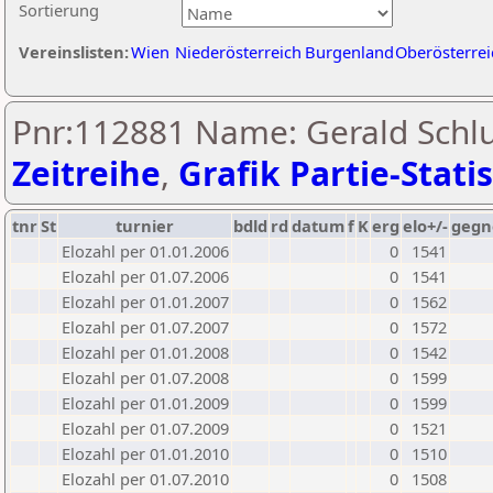
Sortierung
Vereinslisten:
Wien
Niederösterreich
Burgenland
Oberösterrei
Pnr:112881 Name: Gerald Schlu
Zeitreihe
,
Grafik Partie-Statis
tnr
St
turnier
bdld
rd
datum
f
K
erg
elo+/-
gegn
Elozahl per 01.01.2006
0
1541
Elozahl per 01.07.2006
0
1541
Elozahl per 01.01.2007
0
1562
Elozahl per 01.07.2007
0
1572
Elozahl per 01.01.2008
0
1542
Elozahl per 01.07.2008
0
1599
Elozahl per 01.01.2009
0
1599
Elozahl per 01.07.2009
0
1521
Elozahl per 01.01.2010
0
1510
Elozahl per 01.07.2010
0
1508