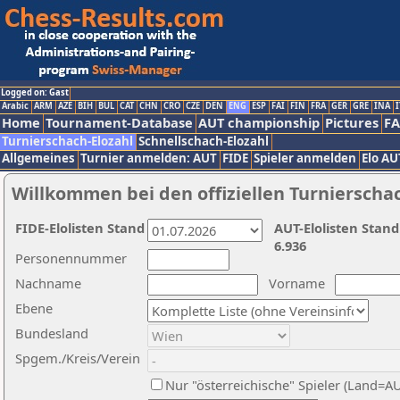
Logged on: Gast
Arabic
ARM
AZE
BIH
BUL
CAT
CHN
CRO
CZE
DEN
ENG
ESP
FAI
FIN
FRA
GER
GRE
INA
I
Home
Tournament-Database
AUT championship
Pictures
F
Turnierschach-Elozahl
Schnellschach-Elozahl
Allgemeines
Turnier anmelden: AUT
FIDE
Spieler anmelden
Elo AU
Willkommen bei den offiziellen Turnierscha
FIDE-Elolisten Stand
AUT-Elolisten Stand
6.936
Personennummer
Nachname
Vorname
Ebene
Bundesland
Spgem./Kreis/Verein
Nur "österreichische" Spieler (Land=A