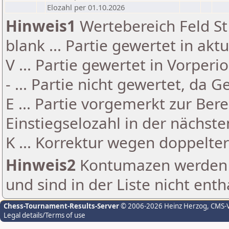
Elozahl per 01.10.2026
Hinweis1
Wertebereich Feld St 
blank ... Partie gewertet in akt
V ... Partie gewertet in Vorperi
- ... Partie nicht gewertet, da 
E ... Partie vorgemerkt zur Be
Einstiegselozahl in der nächst
K ... Korrektur wegen doppelt
Hinweis2
Kontumazen werden g
und sind in der Liste nicht enth
Chess-Tournament-Results-Server
© 2006-2026 Heinz Herzog
, CMS-
Legal details/Terms of use