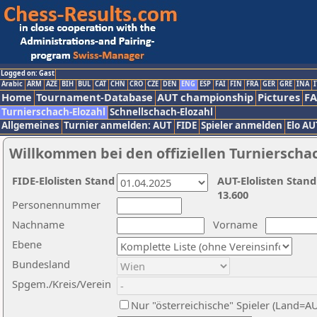
Logged on: Gast
Arabic
ARM
AZE
BIH
BUL
CAT
CHN
CRO
CZE
DEN
ENG
ESP
FAI
FIN
FRA
GER
GRE
INA
I
Home
Tournament-Database
AUT championship
Pictures
F
Turnierschach-Elozahl
Schnellschach-Elozahl
Allgemeines
Turnier anmelden: AUT
FIDE
Spieler anmelden
Elo AU
Willkommen bei den offiziellen Turnierscha
FIDE-Elolisten Stand
AUT-Elolisten Stand
13.600
Personennummer
Nachname
Vorname
Ebene
Bundesland
Spgem./Kreis/Verein
Nur "österreichische" Spieler (Land=A