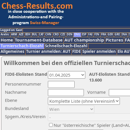
Logged on: Gast
Arabic
ARM
AZE
BIH
BUL
CAT
CHN
CRO
CZE
DEN
ENG
ESP
FAI
FIN
FRA
GER
GRE
INA
I
Home
Tournament-Database
AUT championship
Pictures
F
Turnierschach-Elozahl
Schnellschach-Elozahl
Allgemeines
Turnier anmelden: AUT
FIDE
Spieler anmelden
Elo AU
Willkommen bei den offiziellen Turnierscha
FIDE-Elolisten Stand
AUT-Elolisten Stand
13.600
Personennummer
Nachname
Vorname
Ebene
Bundesland
Spgem./Kreis/Verein
Nur "österreichische" Spieler (Land=A