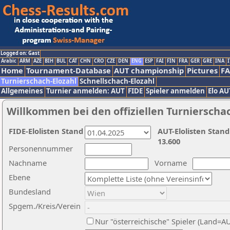
Logged on: Gast
Arabic
ARM
AZE
BIH
BUL
CAT
CHN
CRO
CZE
DEN
ENG
ESP
FAI
FIN
FRA
GER
GRE
INA
I
Home
Tournament-Database
AUT championship
Pictures
F
Turnierschach-Elozahl
Schnellschach-Elozahl
Allgemeines
Turnier anmelden: AUT
FIDE
Spieler anmelden
Elo AU
Willkommen bei den offiziellen Turnierscha
FIDE-Elolisten Stand
AUT-Elolisten Stand
13.600
Personennummer
Nachname
Vorname
Ebene
Bundesland
Spgem./Kreis/Verein
Nur "österreichische" Spieler (Land=A