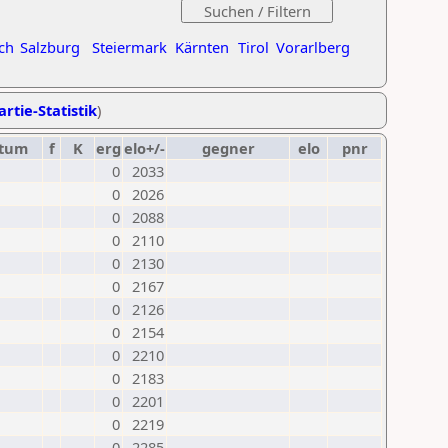
ch
Salzburg
Steiermark
Kärnten
Tirol
Vorarlberg
artie-Statistik
)
tum
f
K
erg
elo+/-
gegner
elo
pnr
0
2033
0
2026
0
2088
0
2110
0
2130
0
2167
0
2126
0
2154
0
2210
0
2183
0
2201
0
2219
0
2285