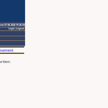
ime 07.08.2026 19:28:34
Login
Logout
artien: