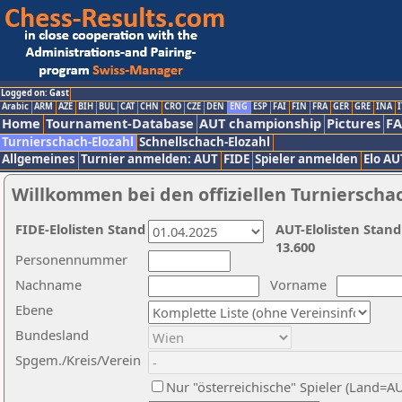
Logged on: Gast
Arabic
ARM
AZE
BIH
BUL
CAT
CHN
CRO
CZE
DEN
ENG
ESP
FAI
FIN
FRA
GER
GRE
INA
I
Home
Tournament-Database
AUT championship
Pictures
F
Turnierschach-Elozahl
Schnellschach-Elozahl
Allgemeines
Turnier anmelden: AUT
FIDE
Spieler anmelden
Elo AU
Willkommen bei den offiziellen Turnierscha
FIDE-Elolisten Stand
AUT-Elolisten Stand
13.600
Personennummer
Nachname
Vorname
Ebene
Bundesland
Spgem./Kreis/Verein
Nur "österreichische" Spieler (Land=A