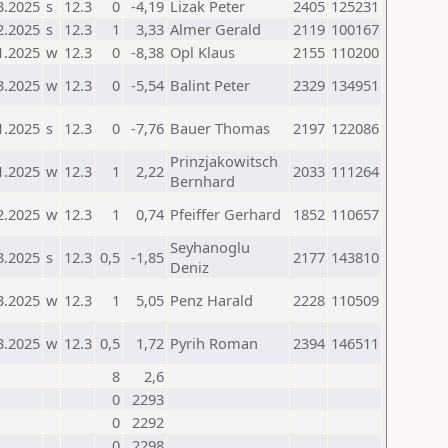
3.2025
s
12.3
0
-4,19
Lizak Peter
2405
125231
2.2025
s
12.3
1
3,33
Almer Gerald
2119
100167
1.2025
w
12.3
0
-8,38
Opl Klaus
2155
110200
3.2025
w
12.3
0
-5,54
Balint Peter
2329
134951
1.2025
s
12.3
0
-7,76
Bauer Thomas
2197
122086
Prinzjakowitsch
1.2025
w
12.3
1
2,22
2033
111264
Bernhard
2.2025
w
12.3
1
0,74
Pfeiffer Gerhard
1852
110657
Seyhanoglu
3.2025
s
12.3
0,5
-1,85
2177
143810
Deniz
3.2025
w
12.3
1
5,05
Penz Harald
2228
110509
3.2025
w
12.3
0,5
1,72
Pyrih Roman
2394
146511
8
2,6
0
2293
0
2292
0
2298