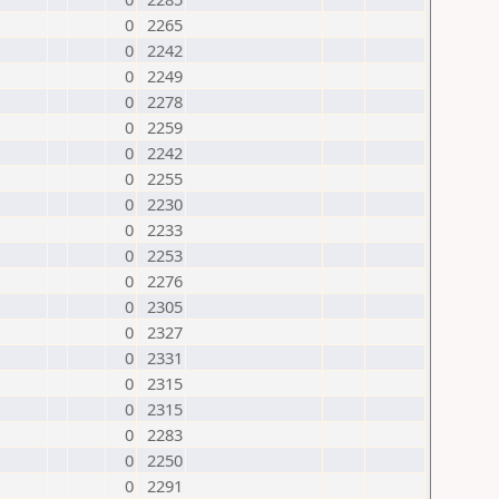
0
2265
0
2242
0
2249
0
2278
0
2259
0
2242
0
2255
0
2230
0
2233
0
2253
0
2276
0
2305
0
2327
0
2331
0
2315
0
2315
0
2283
0
2250
0
2291