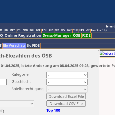
Servert
TA
JPN
MKD
LTU
NED
POL
POR
ROU
RUS
SRB
SVK
SWE
TUR
UKR
VIE
FontSize:11pt
AQ
Online Registration
Swiss-Manager
ÖSB
FIDE
T
Elo Vorschau
Elo FIDE
ch-Elozahlen des ÖSB
 01.04.2025, letzte Änderung am 08.04.2025 09:23, gewertete P
Kategorie
Geschlecht
Spielberechtigung
Top 100
UT)