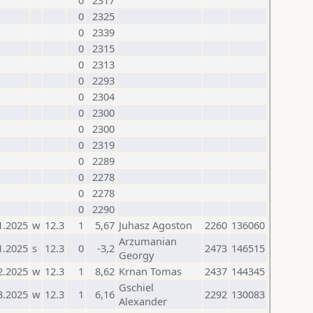
0
2317
0
2325
0
2339
0
2315
0
2313
0
2293
0
2304
0
2300
0
2300
0
2319
0
2289
0
2278
0
2278
0
2290
1.2025
w
12.3
1
5,67
Juhasz Agoston
2260
136060
Arzumanian
1.2025
s
12.3
0
-3,2
2473
146515
Georgy
2.2025
w
12.3
1
8,62
Krnan Tomas
2437
144345
Gschiel
3.2025
w
12.3
1
6,16
2292
130083
Alexander