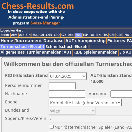
Logged on: Gast
Arabic
ARM
AZE
BIH
BUL
CAT
CHN
CRO
CZE
DEN
ENG
ESP
FAI
FIN
FRA
GER
GRE
INA
I
Home
Tournament-Database
AUT championship
Pictures
F
Turnierschach-Elozahl
Schnellschach-Elozahl
Allgemeines
Turnier anmelden: AUT
FIDE
Spieler anmelden
Elo AU
Willkommen bei den offiziellen Turnierscha
FIDE-Elolisten Stand
AUT-Elolisten Stand
13.600
Personennummer
Nachname
Vorname
Ebene
Bundesland
Spgem./Kreis/Verein
Nur "österreichische" Spieler (Land=A