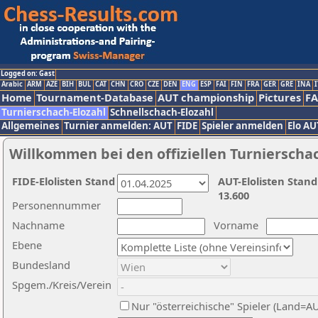
Logged on: Gast
Arabic
ARM
AZE
BIH
BUL
CAT
CHN
CRO
CZE
DEN
ENG
ESP
FAI
FIN
FRA
GER
GRE
INA
I
Home
Tournament-Database
AUT championship
Pictures
F
Turnierschach-Elozahl
Schnellschach-Elozahl
Allgemeines
Turnier anmelden: AUT
FIDE
Spieler anmelden
Elo AU
Willkommen bei den offiziellen Turnierscha
FIDE-Elolisten Stand
AUT-Elolisten Stand
13.600
Personennummer
Nachname
Vorname
Ebene
Bundesland
Spgem./Kreis/Verein
Nur "österreichische" Spieler (Land=A