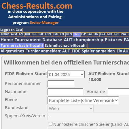
Logged on: Gast
Arabic
ARM
AZE
BIH
BUL
CAT
CHN
CRO
CZE
DEN
ENG
ESP
FAI
FIN
FRA
GER
GRE
INA
I
Home
Tournament-Database
AUT championship
Pictures
F
Turnierschach-Elozahl
Schnellschach-Elozahl
Allgemeines
Turnier anmelden: AUT
FIDE
Spieler anmelden
Elo AU
Willkommen bei den offiziellen Turnierscha
FIDE-Elolisten Stand
AUT-Elolisten Stand
13.600
Personennummer
Nachname
Vorname
Ebene
Bundesland
Spgem./Kreis/Verein
Nur "österreichische" Spieler (Land=A