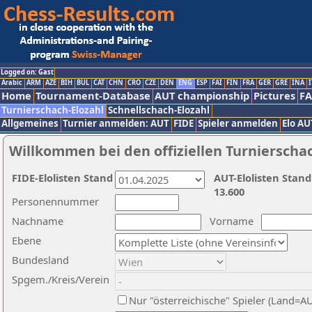
Logged on: Gast
Arabic
ARM
AZE
BIH
BUL
CAT
CHN
CRO
CZE
DEN
ENG
ESP
FAI
FIN
FRA
GER
GRE
INA
I
Home
Tournament-Database
AUT championship
Pictures
F
Turnierschach-Elozahl
Schnellschach-Elozahl
Allgemeines
Turnier anmelden: AUT
FIDE
Spieler anmelden
Elo AU
Willkommen bei den offiziellen Turnierscha
FIDE-Elolisten Stand
AUT-Elolisten Stand
13.600
Personennummer
Nachname
Vorname
Ebene
Bundesland
Spgem./Kreis/Verein
Nur "österreichische" Spieler (Land=A