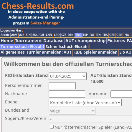
Logged on: Gast
Arabic
ARM
AZE
BIH
BUL
CAT
CHN
CRO
CZE
DEN
ENG
ESP
FAI
FIN
FRA
GER
GRE
INA
I
Home
Tournament-Database
AUT championship
Pictures
F
Turnierschach-Elozahl
Schnellschach-Elozahl
Allgemeines
Turnier anmelden: AUT
FIDE
Spieler anmelden
Elo AU
Willkommen bei den offiziellen Turnierscha
FIDE-Elolisten Stand
AUT-Elolisten Stand
13.600
Personennummer
Nachname
Vorname
Ebene
Bundesland
Spgem./Kreis/Verein
Nur "österreichische" Spieler (Land=A