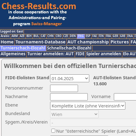
Logged on: Gast
Arabic
ARM
AZE
BIH
BUL
CAT
CHN
CRO
CZE
DEN
ENG
ESP
FAI
FIN
FRA
GER
GRE
INA
I
Home
Tournament-Database
AUT championship
Pictures
F
Turnierschach-Elozahl
Schnellschach-Elozahl
Allgemeines
Turnier anmelden: AUT
FIDE
Spieler anmelden
Elo AU
Willkommen bei den offiziellen Turnierscha
FIDE-Elolisten Stand
AUT-Elolisten Stand
13.600
Personennummer
Nachname
Vorname
Ebene
Bundesland
Spgem./Kreis/Verein
Nur "österreichische" Spieler (Land=A